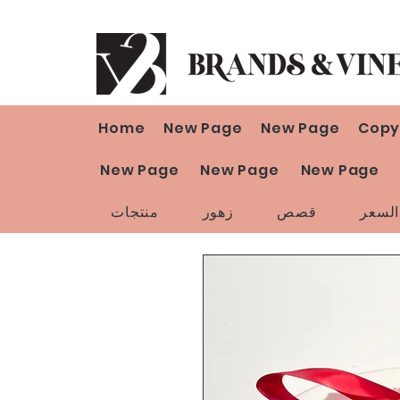
Home
New Page
New Page
Copy
New Page
New Page
New Page
لسعر
قصص
زهور
منتجات