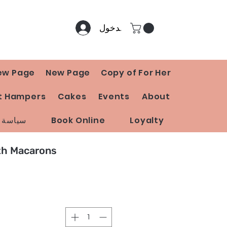
تسجيل الدخول
ew Page
New Page
Copy of For Her
t Hampers
Cakes
Events
About
Loyalty
Book Online
سياسة ا
th Macarons