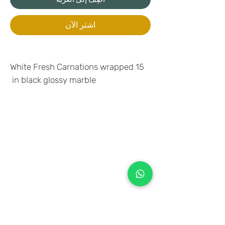
اشترِ الآن
15 White Fresh Carnations wrapped
in black glossy marble
+971 50 970 7730
+971 50 947 3577
Al Raessi Complex,
Umm Ramool, Dubai, UAE
info@brandsandvines.ae
Flowers