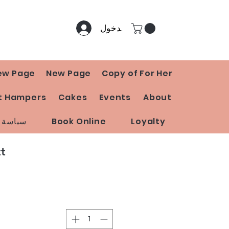
تسجيل الدخول
ew Page
New Page
Copy of For Her
t Hampers
Cakes
Events
About
Loyalty
Book Online
سياسة ا
tt