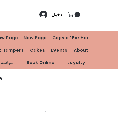
تسجيل الدخول
ew Page
New Page
Copy of For Her
t Hampers
Cakes
Events
About
Loyalty
Book Online
سياسة ا
a