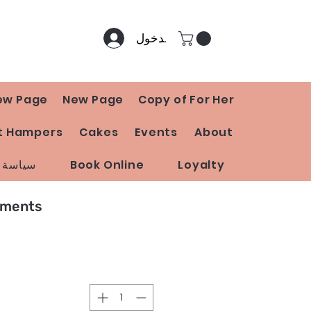
تسجيل الدخول
ew Page
New Page
Copy of For Her
t Hampers
Cakes
Events
About
Loyalty
Book Online
سياسة ا
oments