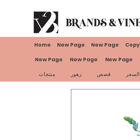
Home
New Page
New Page
Copy
New Page
New Page
New Page
لسعر
قصص
زهور
منتجات