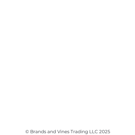
Disclaimer
Flower Bouquet
Flower Arrangements
Event Flowers
Corporate Events
Event Balloons
© Brands and Vines Trading LLC 2025